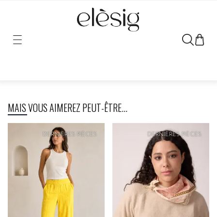
Désolé, le lien vers ce produit a été déplacé ou retiré.
MAIS VOUS AIMEREZ PEUT-ÊTRE...
PRIX
DOUX
DERNIÈRES PIÈCES
DERNIÈRES PIÈCES