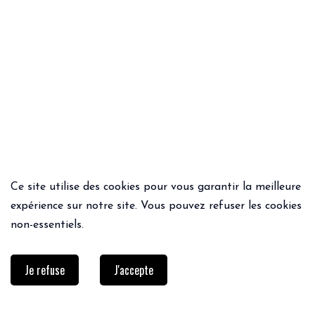
Ce site utilise des cookies pour vous garantir la meilleure
ACHAT RAPIDE
ACHAT RAPIDE
expérience sur notre site. Vous pouvez refuser les cookies
BLAZER RIZETTA
PANTALON IMPERIAL
non-essentiels.
59.95€
109€
Je refuse
J'accepte