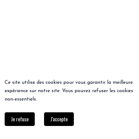
Ce site utilise des cookies pour vous garantir la meilleure
ACHAT RAPIDE
ACHAT RAPIDE
expérience sur notre site. Vous pouvez refuser les cookies
JUPE ROSIE
PANTALON IMPERIAL
non-essentiels.
54.99€
109€
Je refuse
J'accepte