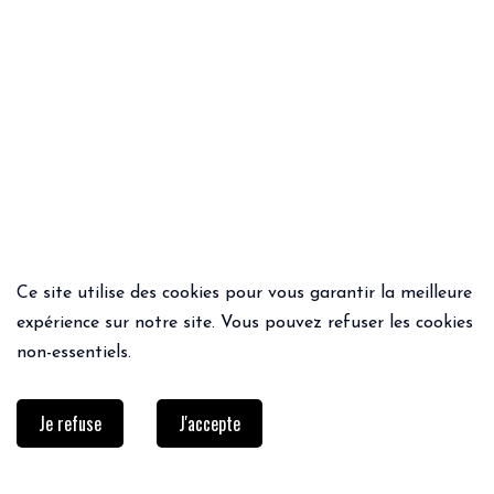
Ce site utilise des cookies pour vous garantir la meilleure
ACHAT RAPIDE
ACHAT RAPIDE
expérience sur notre site. Vous pouvez refuser les cookies
SAC TESSA
PANTALON CLOU
non-essentiels.
135€
81.00€
65€
45.50€
Je refuse
J'accepte