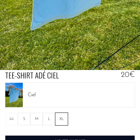
TEE-SHIRT ADÉ CIEL
20€
Ciel
XS
S
M
L
XL