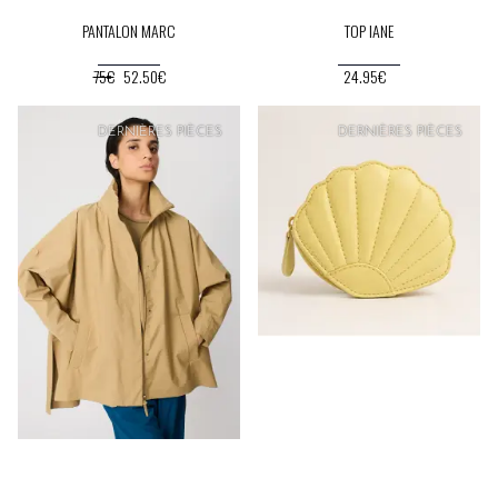
PANTALON MARC
TOP IANE
75€
52.50€
24.95€
PRIX
DOUX
DERNIÈRES PIÈCES
DERNIÈRES PIÈCES