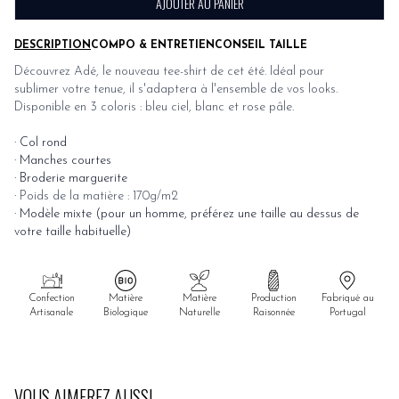
AJOUTER AU PANIER
DESCRIPTION
COMPO & ENTRETIEN
CONSEIL TAILLE
Découvrez Adé, le nouveau tee-shirt de cet été. Idéal pour
sublimer votre tenue, il s'adaptera à l'ensemble de vos looks.
Disponible en 3 coloris : bleu ciel, blanc et rose pâle.
· Col rond
· Manches courtes
· Broderie marguerite
·
Poids de la matière : 170g/m2
· Modèle mixte (pour un homme, préférez une taille au dessus de
votre taille habituelle)
Confection
Matière
Matière
Production
Fabriqué au
Artisanale
Biologique
Naturelle
Raisonnée
Portugal
VOUS AIMEREZ AUSSI