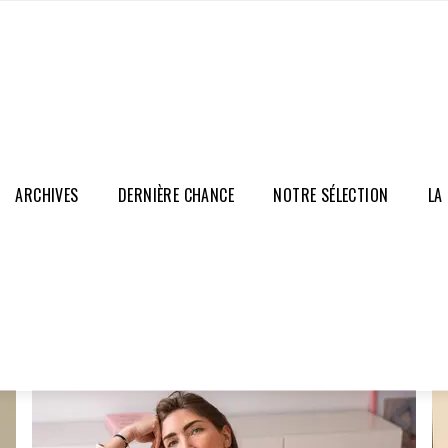
RTS & TOPS
PANTALONS
COMBINAISONS
JUPES & SHORTS
VES
PANTALONS
ARCHIVES
DERNIÈRE CHANCE
NOTRE SÉLECTION
LA
PRIX
DOUX