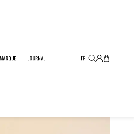
TES
ROBES
SWEATS
ACCESSOIRES
 MARQUE
JOURNAL
FR
DERNIÈRES PIÈCES
PRIX
DOUX