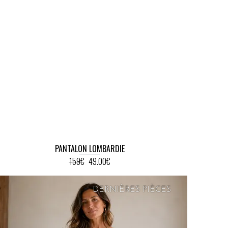
PANTALON LOMBARDIE
159€
49.00€
DERNIÈRES PIÈCES
PRIX
DOUX