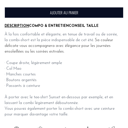
AJOUTER AU PANIER
DESCRIPTION
COMPO & ENTRETIEN
CONSEIL TAILLE
À la fois confortable et élégante, en tenue de travail ou de soirée,
la combi-short est la pièce indispensable de cet été.
Sa couleur
délicate vous accompagnera avec élégance pour les journées
ensoleillées ou les soirées estivales.
· Coupe droite, légèrement ample
· Col Mao
· Manches courtes
· Boutons argentés
· Passants à ceinture
À porter avec le tee-shirt
Sunset
en-dessous par exemple, et en
laissant la combi légèrement déboutonnée.
Vous pouvez également porter la combi-short avec une ceinture
pour marquer davantage votre taille.