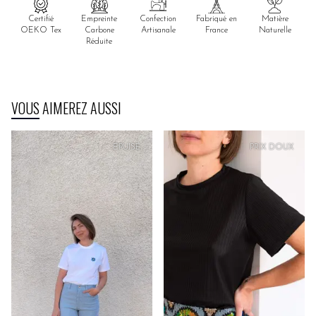
Certifié
Empreinte
Confection
Fabriqué en
Matière
OEKO Tex
Carbone
Artisanale
France
Naturelle
Réduite
VOUS AIMEREZ AUSSI
ÉPUISÉ
PRIX
DOUX