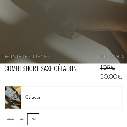
DERNIÈRES PIÈCES
PRIX
DOUX
COMBI SHORT SAXE CÉLADON
109€
20.00€
Céladon
XS/S
M
L/XL