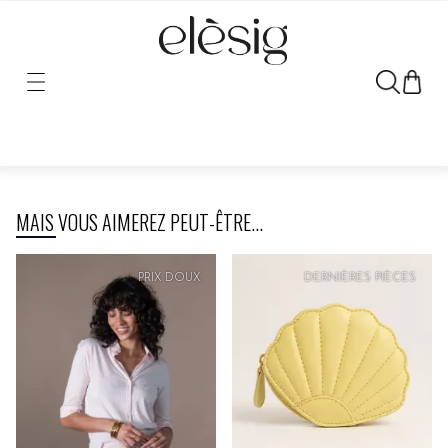
Désolé, le lien vers ce produit a été déplacé ou retiré.
MAIS VOUS AIMEREZ PEUT-ÊTRE...
PRIX
DOUX
DERNIÈRES PIÈCES