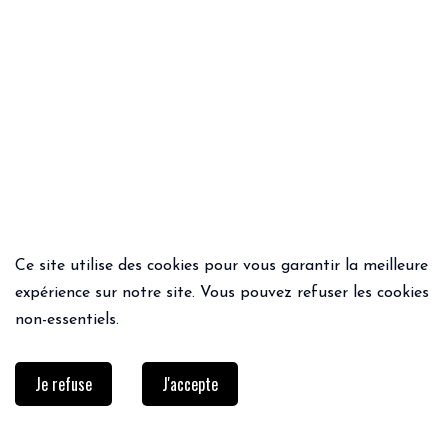
Ce site utilise des cookies pour vous garantir la meilleure
ACHAT RAPIDE
ACHAT RAPIDE
expérience sur notre site. Vous pouvez refuser les cookies
CHEMISE BLANCHE BLANC
FOULARD BONBON
non-essentiels.
95€
26€
Je refuse
J'accepte