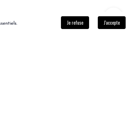
Je refuse
J'accepte
sentiels.
NEWSLETTER
Inscrivez-vous afin de ne rien
rater!
Je m'inscris