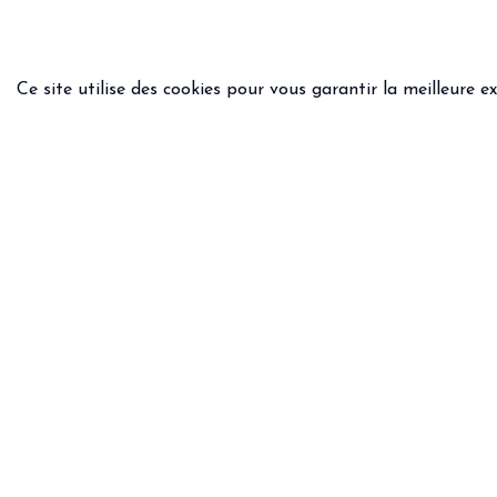
Ce site utilise des cookies pour vous garantir la meilleure e
INFOS PRATIQUES
INFOS
Livraison & retours
Condit
Questions - Réponses
Politi
Guide des tailles
Mentio
Une question ?
Email
WhatsApp :
+33 6.75.82.31.39