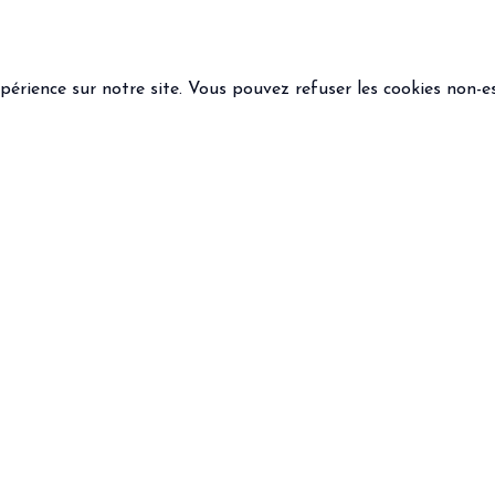
xpérience sur notre site. Vous pouvez refuser les cookies non-es
 LÉGALES
SUIVEZ-NOUS
ions générales de vente
que de confidentialité
ns légales