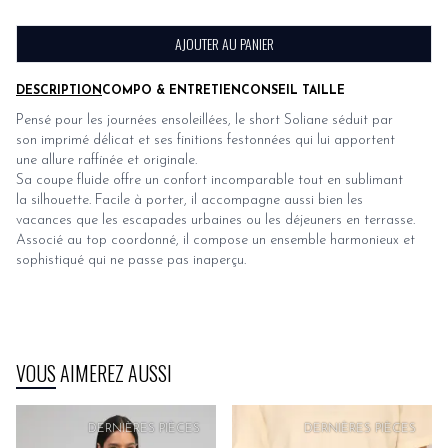
AJOUTER AU PANIER
DESCRIPTION
COMPO & ENTRETIEN
CONSEIL TAILLE
Pensé pour les journées ensoleillées, le short Soliane séduit par
son imprimé délicat et ses finitions festonnées qui lui apportent
une allure raffinée et originale.
Sa coupe fluide offre un confort incomparable tout en sublimant
la silhouette. Facile à porter, il accompagne aussi bien les
vacances que les escapades urbaines ou les déjeuners en terrasse.
Associé au top coordonné, il compose un ensemble harmonieux et
sophistiqué qui ne passe pas inaperçu.
VOUS AIMEREZ AUSSI
PRIX
DOUX
DERNIÈRES PIÈCES
DERNIÈRES PIÈCES