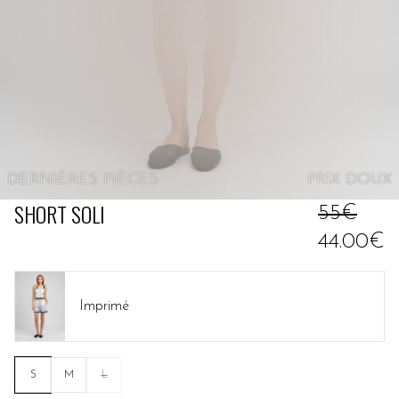
DERNIÈRES PIÈCES
PRIX
DOUX
SHORT SOLI
55€
44.00€
Imprimé
S
M
L