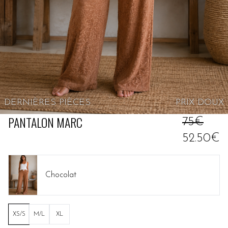
DERNIÈRES PIÈCES
PRIX
DOUX
PANTALON MARC
75€
52.50€
Chocolat
XS/S
M/L
XL