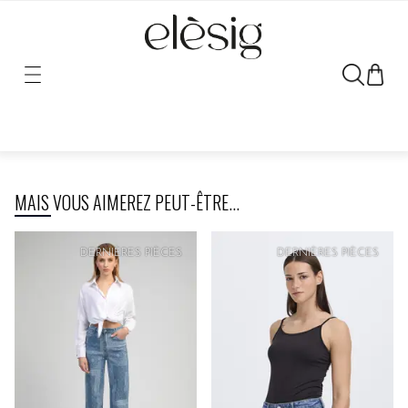
Désolé, le lien vers ce produit a été déplacé ou retiré.
MAIS VOUS AIMEREZ PEUT-ÊTRE...
PRIX
DOUX
DERNIÈRES PIÈCES
DERNIÈRES PIÈCES