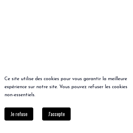
Ce site utilise des cookies pour vous garantir la meilleure
ACHAT RAPIDE
ACHAT RAPIDE
expérience sur notre site. Vous pouvez refuser les cookies
CHAUSSETTES LÉOPARD
SHORT SOLI
non-essentiels.
17€
55€
44.00€
Je refuse
J'accepte