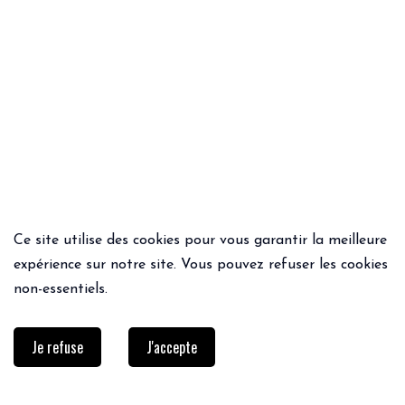
Ce site utilise des cookies pour vous garantir la meilleure
ACHAT RAPIDE
ACHAT RAPIDE
expérience sur notre site. Vous pouvez refuser les cookies
DUO BRACELETS ISALIA
CAGOULE
non-essentiels.
29€
39€
Je refuse
J'accepte