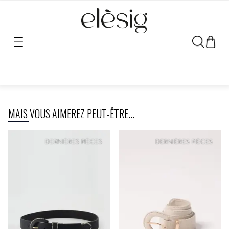
Désolé, le lien vers ce produit a été déplacé ou retiré.
MAIS VOUS AIMEREZ PEUT-ÊTRE...
PRIX
DOUX
PRIX
DOUX
DERNIÈRES PIÈCES
DERNIÈRES PIÈCES