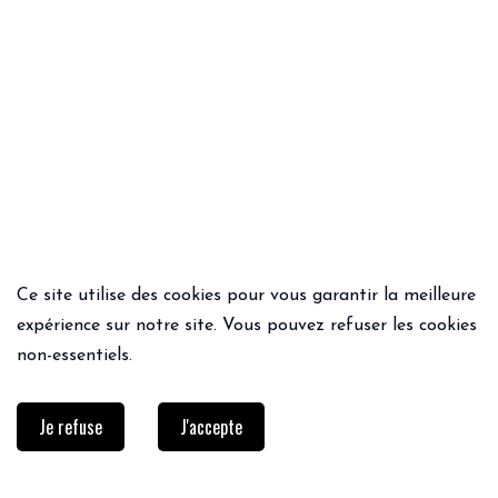
Ce site utilise des cookies pour vous garantir la meilleure
ACHAT RAPIDE
ACHAT RAPIDE
expérience sur notre site. Vous pouvez refuser les cookies
DEBARDEUR SEMINA
JEAN MORRISON
non-essentiels.
65€
39.00€
139€
69.50€
Je refuse
J'accepte