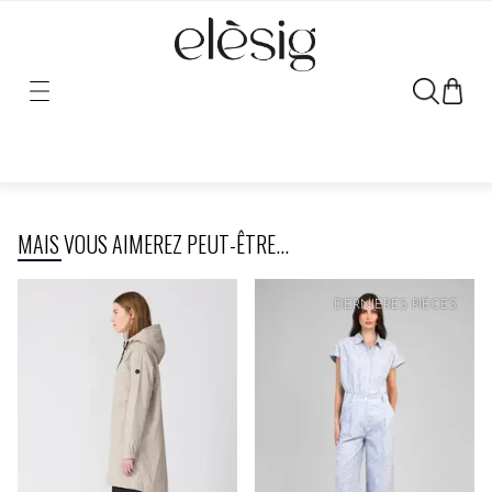
Désolé, le lien vers ce produit a été déplacé ou retiré.
MAIS VOUS AIMEREZ PEUT-ÊTRE...
PRIX
DOUX
DERNIÈRES PIÈCES