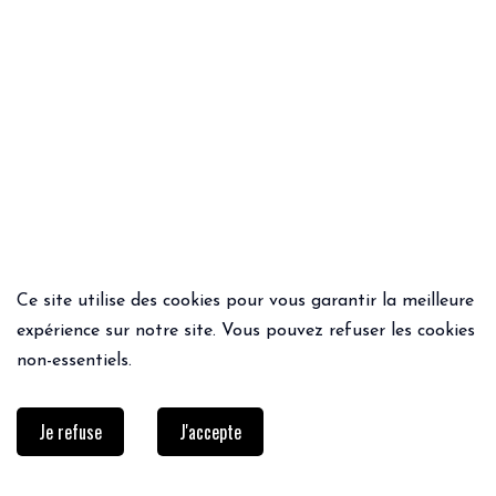
Ce site utilise des cookies pour vous garantir la meilleure
ACHAT RAPIDE
ACHAT RAPIDE
expérience sur notre site. Vous pouvez refuser les cookies
PANTALON PATRI
SHORT FROK
non-essentiels.
75€
44.90€
65€
45.50€
Je refuse
J'accepte