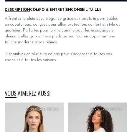
DESCRIPTION
COMPO & ENTRETIEN
CONSEIL TAILLE
Affrontez la pluie avec élégance grâce aux boots imperméables
en caoutchouc, conçues pour allier protection, confort et style au
quotidien. Parfaites pour la ville comme pour les escapades en
plein air, elles gardent vos pieds au sec tout en apportant une
touche moderne à vos tenues.
Disponibles en plusieurs coloris pour s’accorder à toutes vos
envies et à toutes les saisons.
VOUS AIMEREZ AUSSI
PRIX
DOUX
DERNIÈRES PIÈCES
DERNIÈRES PIÈCES