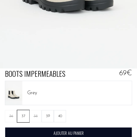
BOOTS IMPERMEABLES
69€
Grey
36
37
38
39
40
AJOUTER AU PANIER