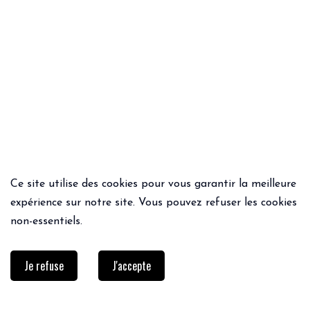
Ce site utilise des cookies pour vous garantir la meilleure
ACHAT RAPIDE
ACHAT RAPIDE
expérience sur notre site. Vous pouvez refuser les cookies
DEBARDEUR LILURA
PANTALON MARC
non-essentiels.
54€
75€
52.50€
Je refuse
J'accepte