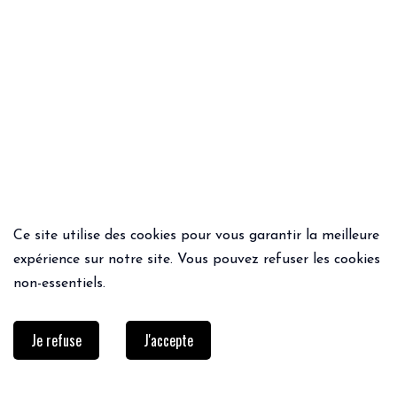
Ce site utilise des cookies pour vous garantir la meilleure
ACHAT RAPIDE
ACHAT RAPIDE
expérience sur notre site. Vous pouvez refuser les cookies
SHORT SOLI
CHEMISE AZUR
non-essentiels.
55€
44.00€
65€
Je refuse
J'accepte