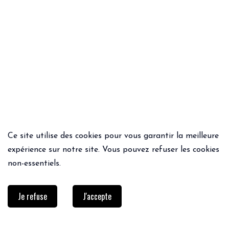
Ce site utilise des cookies pour vous garantir la meilleure
ACHAT RAPIDE
ACHAT RAPIDE
expérience sur notre site. Vous pouvez refuser les cookies
TOP MATHILDE ÉCRU
PANTALON KARL
non-essentiels.
69€
19.00€
75€
52.50€
Je refuse
J'accepte