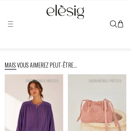
Désolé, le lien vers ce produit a été déplacé ou retiré.
MAIS VOUS AIMEREZ PEUT-ÊTRE...
PRIX
DOUX
DERNIÈRES PIÈCES
DERNIÈRES PIÈCES