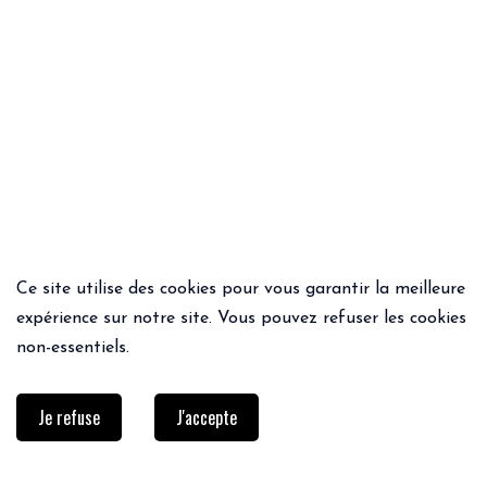
Ce site utilise des cookies pour vous garantir la meilleure
ACHAT RAPIDE
ACHAT RAPIDE
expérience sur notre site. Vous pouvez refuser les cookies
JEAN SAM
CHEMISIER RIVI
non-essentiels.
142€
99.40€
55€
38.50€
Je refuse
J'accepte