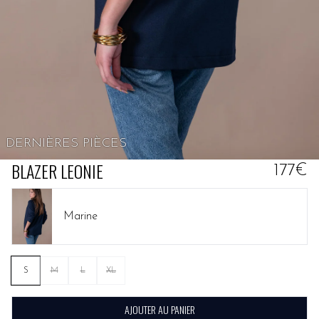
DERNIÈRES PIÈCES
BLAZER LEONIE
177€
Marine
S
M
L
XL
AJOUTER AU PANIER