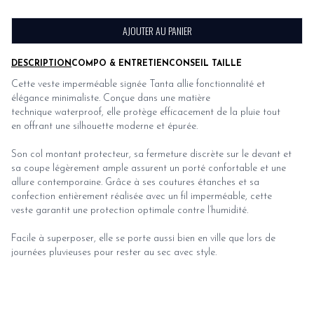
AJOUTER AU PANIER
DESCRIPTION
COMPO & ENTRETIEN
CONSEIL TAILLE
Cette veste imperméable signée Tanta allie fonctionnalité et
élégance minimaliste. Conçue dans une matière
technique waterproof, elle protège efficacement de la pluie tout
en offrant une silhouette moderne et épurée.
Son col montant protecteur, sa fermeture discrète sur le devant et
sa coupe légèrement ample assurent un porté confortable et une
allure contemporaine. Grâce à ses coutures étanches et sa
confection entièrement réalisée avec un fil imperméable, cette
veste garantit une protection optimale contre l’humidité.
Facile à superposer, elle se porte aussi bien en ville que lors de
journées pluvieuses pour rester au sec avec style.