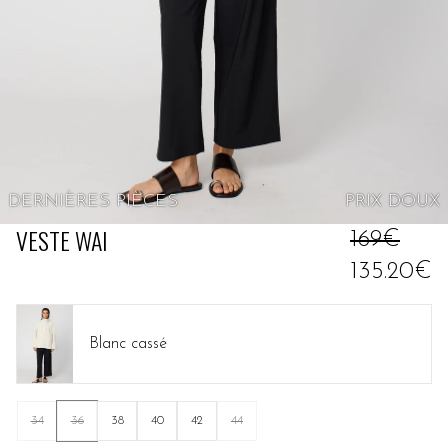
DERNIÈRES PIÈCES
PRIX
DOUX
VESTE WAI
169€
135.20€
Blanc cassé
34
36
38
40
42
44