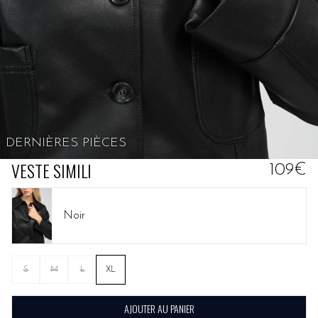
DERNIÈRES PIÈCES
VESTE SIMILI
109€
Noir
S
M
L
XL
AJOUTER AU PANIER