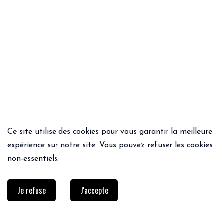
Ce site utilise des cookies pour vous garantir la meilleure
ACHAT RAPIDE
ACHAT RAPIDE
expérience sur notre site. Vous pouvez refuser les cookies
JOGGING MITZA
POLO PRINTON
non-essentiels.
49.95€
39.95€
Je refuse
J'accepte