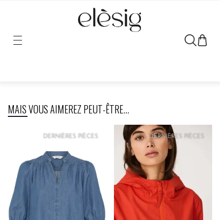
Désolé, le lien vers ce produit a été déplacé ou retiré.
MAIS VOUS AIMEREZ PEUT-ÊTRE...
PRIX
DOUX
DERNIÈRES PIÈCES
DERNIÈRES PIÈCES