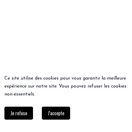
Ce site utilise des cookies pour vous garantir la meilleure
ACHAT RAPIDE
ACHAT RAPIDE
expérience sur notre site. Vous pouvez refuser les cookies
VESTE DHUDA
FOULARD BALKANS
non-essentiels.
139€
111.20€
55€
Je refuse
J'accepte