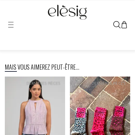
Désolé, le lien vers ce produit a été déplacé ou retiré.
MAIS VOUS AIMEREZ PEUT-ÊTRE...
PRIX
DOUX
DERNIÈRES PIÈCES
DERNIÈRES PIÈCES