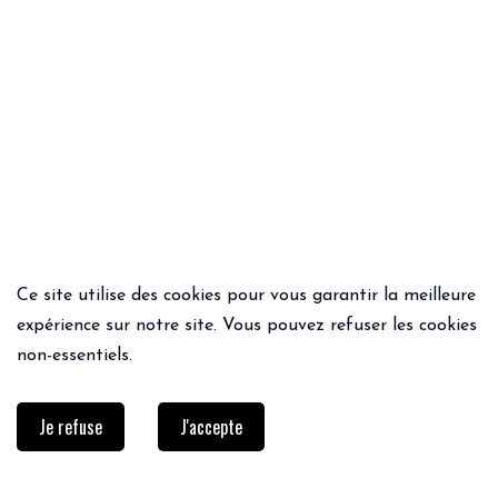
Ce site utilise des cookies pour vous garantir la meilleure
ACHAT RAPIDE
ACHAT RAPIDE
expérience sur notre site. Vous pouvez refuser les cookies
PANTALON PIPO
PANTALON AZUR
non-essentiels.
75€
52.50€
75€
52.50€
Je refuse
J'accepte