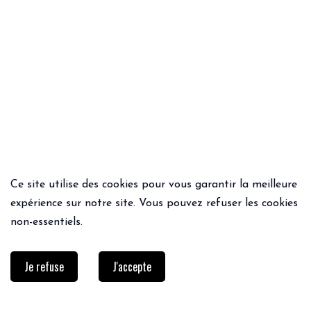
Ce site utilise des cookies pour vous garantir la meilleure
ACHAT RAPIDE
ACHAT RAPIDE
expérience sur notre site. Vous pouvez refuser les cookies
FOULARD BALKANS
TEE-SHIRT ADÉ ROSE PÂLE
non-essentiels.
55€
20€
Je refuse
J'accepte