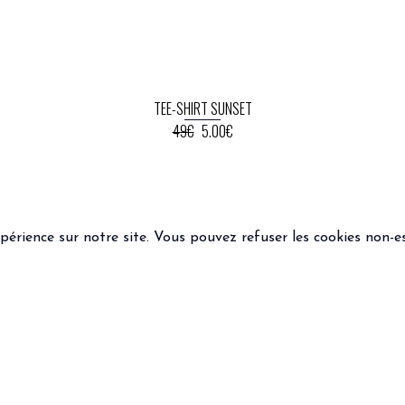
TEE-SHIRT SUNSET
49€
5.00€
xpérience sur notre site. Vous pouvez refuser les cookies non-es
 LÉGALES
SUIVEZ-NOUS
ions générales de vente