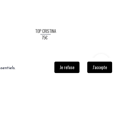
TOP CRISTINA
75€
Je refuse
J'accepte
sentiels.
NEWSLETTER
Inscrivez-vous afin de ne rien