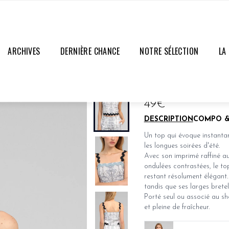
ARCHIVES
DERNIÈRE CHANCE
NOTRE SÉLECTION
LA
TOP SOLI
ÉPUISÉ
49€
DESCRIPTION
COMPO &
Un top qui évoque instantan
les longues soirées d'été.
Avec son imprimé raffiné au
ondulées contrastées, le to
restant résolument élégant.
tandis que ses larges bretel
Porté seul ou associé au sh
et pleine de fraîcheur.