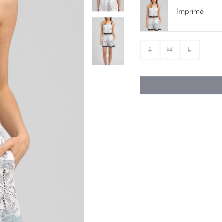
Imprimé
S
M
L