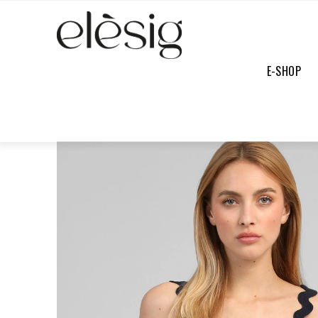
E-SHOP
E-SHOP
/
TEE-SHIRTS & TOPS
/
TOP SOLI IMPRIMÉ