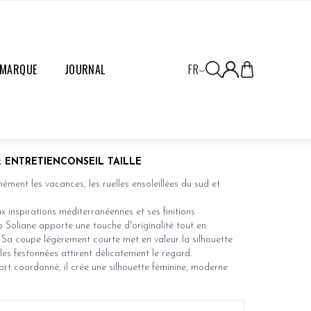
 MARQUE
JOURNAL
FR
 ENTRETIEN
CONSEIL TAILLE
ément les vacances, les ruelles ensoleillées du sud et
x inspirations méditerranéennes et ses finitions
p Soliane apporte une touche d'originalité tout en
 Sa coupe légèrement courte met en valeur la silhouette
les festonnées attirent délicatement le regard.
ort coordonné, il crée une silhouette féminine, moderne