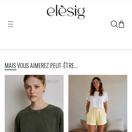
Désolé, le lien vers ce produit a été déplacé ou retiré.
MAIS VOUS AIMEREZ PEUT-ÊTRE...
PRIX
DOUX
PRIX
DOUX
DERNIÈRES PIÈCES
DERNIÈRES PIÈCES