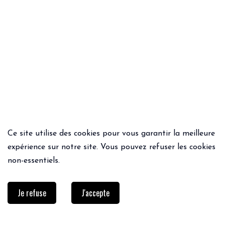
Ce site utilise des cookies pour vous garantir la meilleure
ACHAT RAPIDE
ACHAT RAPIDE
expérience sur notre site. Vous pouvez refuser les cookies
JOGGING MITZA
JEAN PATROL
non-essentiels.
49.95€
139€
83.40€
Je refuse
J'accepte