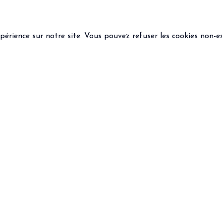
xpérience sur notre site. Vous pouvez refuser les cookies non-es
 LÉGALES
SUIVEZ-NOUS
ions générales de vente
que de confidentialité
ns légales