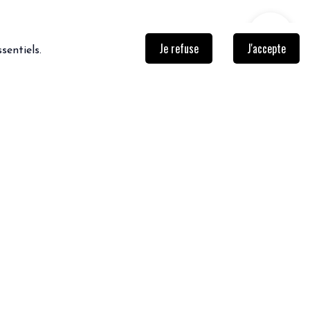
Je refuse
J'accepte
sentiels.
NEWSLETTER
Inscrivez-vous afin de ne rien
rater!
Je m'inscris