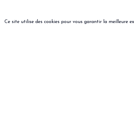
Ce site utilise des cookies pour vous garantir la meilleure e
INFOS PRATIQUES
INFOS
Livraison & retours
Condit
Questions - Réponses
Politi
Guide des tailles
Mentio
Une question ?
Email
WhatsApp :
+33 6.75.82.31.39