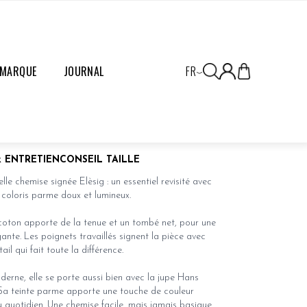
 MARQUE
JOURNAL
FR
 PARME
 ENTRETIEN
CONSEIL TAILLE
lle chemise signée Elèsig : un essentiel revisité avec
n coloris parme doux et lumineux.
coton apporte de la tenue et un tombé net, pour une
gante. Les poignets travaillés signent la pièce avec
ail qui fait toute la différence.
derne, elle se porte aussi bien avec la
jupe Hans
 Sa teinte parme apporte une touche de couleur
au quotidien. Une chemise facile, mais jamais basique.