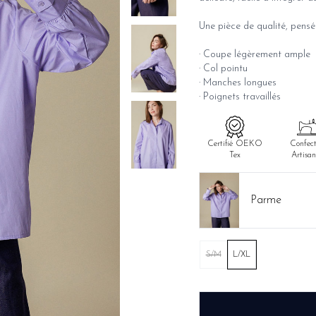
Une pièce de qualité, pensée
· Coupe légèrement ample
· Col pointu
· Manches longues
· Poignets travaillés
Certifié OEKO
Confect
Tex
Artisan
Parme
S/M
L/XL