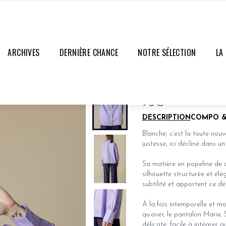
ARCHIVES
DERNIÈRE CHANCE
NOTRE SÉLECTION
LA
CHEMISE BLANCHE
DERNIÈRES PIÈCES
95€
DESCRIPTION
COMPO &
Blanche, c’est la toute nouve
justesse, ici décliné dans u
Sa matière en popeline de 
silhouette structurée et élé
subtilité et apportent ce dét
À la fois intemporelle et mo
qu’avec le
pantalon Marie
.
délicate, facile à intégrer 