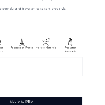
 pour durer et traverser les saisons avec style.
ion
Fabriqué en France
Matière Naturelle
Production
ale
Raisonnée
AJOUTER AU PANIER