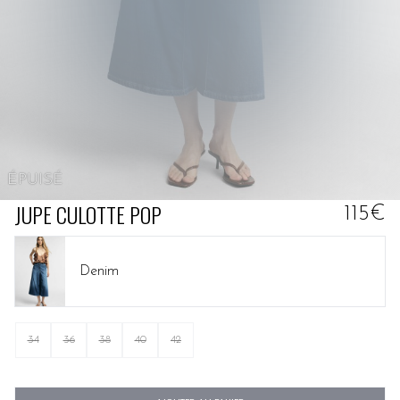
ÉPUISÉ
JUPE CULOTTE POP
115€
Denim
34
36
38
40
42