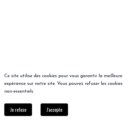
Ce site utilise des cookies pour vous garantir la meilleure
ACHAT RAPIDE
ACHAT RAPIDE
expérience sur notre site. Vous pouvez refuser les cookies
JUPE ROSIE
CEINTURE LINA
non-essentiels.
54.99€
45€
31.50€
Je refuse
J'accepte