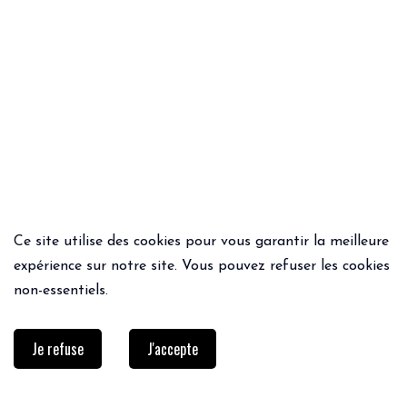
Ce site utilise des cookies pour vous garantir la meilleure
ACHAT RAPIDE
ACHAT RAPIDE
expérience sur notre site. Vous pouvez refuser les cookies
VESTE WAI
PANTALON IMPERIAL
non-essentiels.
169€
135.20€
109€
Je refuse
J'accepte