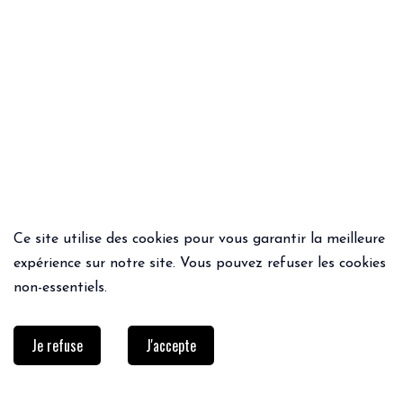
Ce site utilise des cookies pour vous garantir la meilleure
ACHAT RAPIDE
ACHAT RAPIDE
expérience sur notre site. Vous pouvez refuser les cookies
TEE-SHIRT ROMY
VESTE MARELYS
non-essentiels.
57€
179€
143.20€
Je refuse
J'accepte