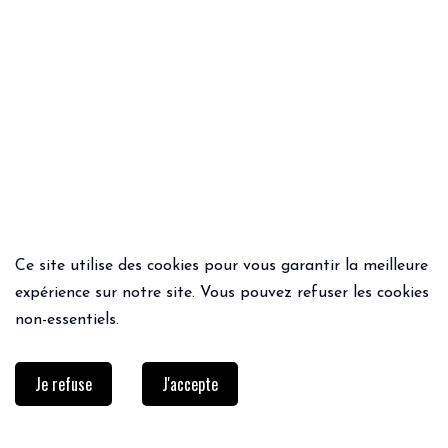
Ce site utilise des cookies pour vous garantir la meilleure
ACHAT RAPIDE
ACHAT RAPIDE
expérience sur notre site. Vous pouvez refuser les cookies
TOP MATHILDE NOIR
SHORT KANNIA
non-essentiels.
69€
19.00€
39.95€
Je refuse
J'accepte