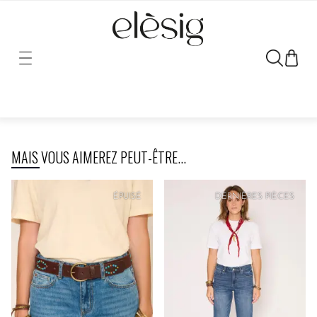
Désolé, le lien vers ce produit a été déplacé ou retiré.
MAIS VOUS AIMEREZ PEUT-ÊTRE...
PRIX
DOUX
ÉPUISÉ
DERNIÈRES PIÈCES