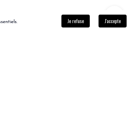
Je refuse
J'accepte
sentiels.
NEWSLETTER
Inscrivez-vous afin de ne rien
rater!
Je m'inscris