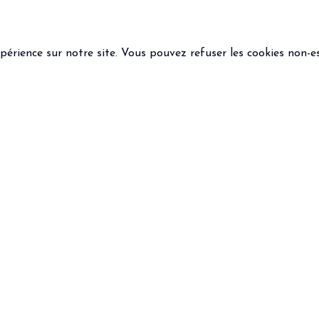
xpérience sur notre site. Vous pouvez refuser les cookies non-es
 LÉGALES
SUIVEZ-NOUS
ions générales de vente
que de confidentialité
ns légales