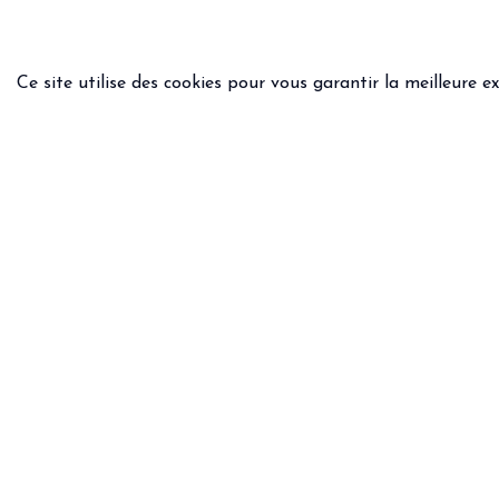
Ce site utilise des cookies pour vous garantir la meilleure e
INFOS PRATIQUES
INFOS
Livraison & retours
Condit
Questions - Réponses
Politi
Guide des tailles
Mentio
Une question ?
Email
WhatsApp :
+33 6.75.82.31.39