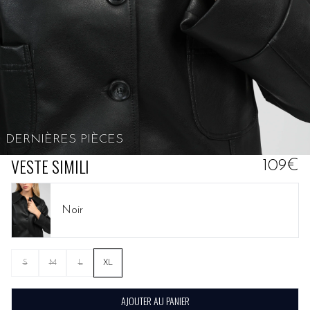
DERNIÈRES PIÈCES
VESTE SIMILI
109€
Noir
S
M
L
XL
AJOUTER AU PANIER