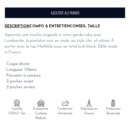
AJOUTER AU PANIER
DESCRIPTION
COMPO & ENTRETIEN
CONSEIL TAILLE
Apportez une touche originale à votre garde-robe avec
Lombardie, le pantalon noir en vinyle, au style chic et urbain. À
porter avec le top
Mathilde
pour un total look black, 100% made
in France.
· Coupe droite
· Longueur 7/8ème
· Passants à ceinture
· 2 poches avant
· 2 poches arrière
Certifié
Empreinte
Confection
Fabriqué en
Production
OEKO Tex
Carbone
Artisanale
France
Raisonnée
Réduite