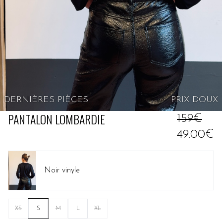
DERNIÈRES PIÈCES
PRIX
DOUX
PANTALON LOMBARDIE
159€
49.00€
Noir vinyle
XS
S
M
L
XL