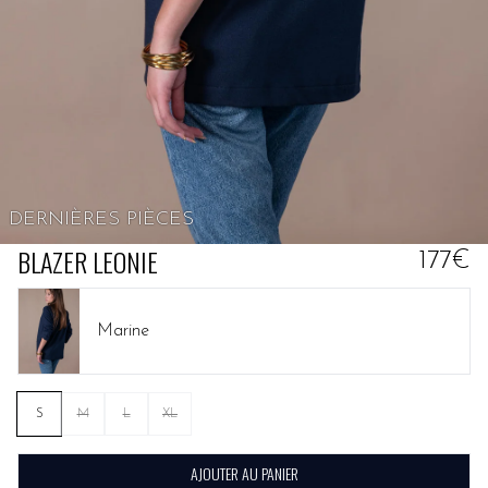
DERNIÈRES PIÈCES
BLAZER LEONIE
177€
Marine
S
M
L
XL
AJOUTER AU PANIER