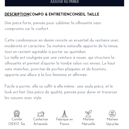
AJOUTER AU PANIER
DESCRIPTION
COMPO & ENTRETIEN
CONSEIL TAILLE
Une pièce forte, pensée pour sublimer la silhouette sans
compromis sur le confort.
Cette combinaison en denim revisite un essentiel du vestiaire avec
modernité et caractère. Sa matière naturelle apporte de la tenue,
tout en restant agréable à porter au quotidien.
La taille est soulignée par une ceinture à nouer, qui structure la
silhouette et permet d’ajuster le tombé selon vos envies. Le haut
sans manches, ponctué de poches plaquées et de boutons,
apporte une allure à la fois féminine et affirmée.
Facile à porter, elle se suffit à elle-même : une seule pièce, et le
look est fait. Une pièce de qualité, pensée pour durer et traverser
les saisons avec style.
Certifié
Confection
Fabriqué en
Matière
Matière
OEKO Tex
Artisanale
France
Naturelle
Upcyclée