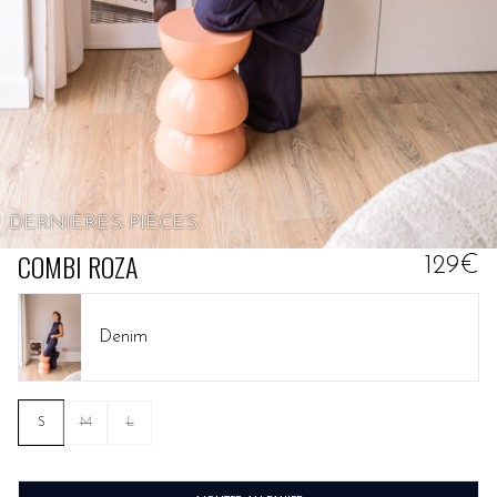
DERNIÈRES PIÈCES
COMBI ROZA
129€
Denim
S
M
L