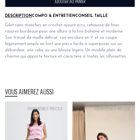
AJOUTER AU PANIER
DESCRIPTION
COMPO & ENTRETIEN
CONSEIL TAILLE
Gilet sans manches en crochet ajouré écru, rehaussé de fines
rayures bordeaux pour une allure à la fois bohème et moderne.
Son travail de maille délicat, son encolure en V et sa coupe
légèrement ample en font une pièce facile à superposer sur un
débardeur, une robe ou une blouse légère. Un modèle plein de
charme qui apporte texture et caractère à toutes les silhouettes.
VOUS AIMEREZ AUSSI
PRIX
DOUX
DERNIÈRES PIÈCES
DERNIÈRES PIÈCES