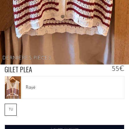
DERNIÈRES PIÈCES
GILET PLEA
55€
Rayé
TU