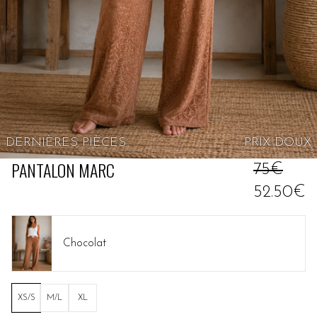
DERNIÈRES PIÈCES
PRIX
DOUX
PANTALON MARC
75€
52.50€
Chocolat
XS/S
M/L
XL