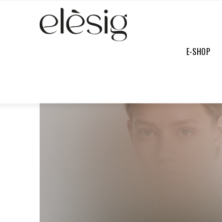
E-SHOP
E-SHOP
/
TOUTE LA COLLECTION
/
TEE-SHIRT AMBRE KAKI
PRIX
DOUX