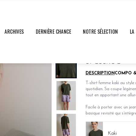
ARCHIVES
DERNIÈRE CHANCE
NOTRE SÉLECTION
LA
TEE-SHIRT AMBRE
DERNIÈRES PIÈCES
59€
35.40€
DESCRIPTION
COMPO &
T-shirt femme kaki au style
quotidien. Sa coupe légèrem
tout en apportant une allur
Facile à porter avec un jean,
basique revisité qui s’intègr
Kaki