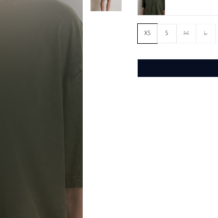
XS
S
M
L